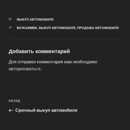
РУБРИКИ
ВЫКУП АВТОМОБИЛЯ
МЕТКИ
BUYCARMSK
,
ВЫКУП АВТОМОБИЛЯ
,
ПРОДАЖА АВТОМОБИЛЯ
Добавить комментарий
Для отправки комментария вам необходимо
авторизоваться
.
Навигация
Предыдущая
НАЗАД
по
запись:
записям
Срочный выкуп автомобиля