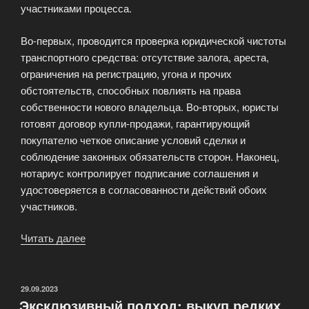
участниками процесса.
Во-первых, проводится проверка юридической чистоты
транспортного средства: отсутствие залога, ареста,
ограничения на регистрацию, угона и прочих
обстоятельств, способных повлиять на права
собственности нового владельца. Во-вторых, юристы
готовят договор купли-продажи, гарантирующий
покупателю четкое описание условий сделки и
соблюдение законных обязательств сторон. Наконец,
нотариус контролирует подписание соглашения и
удостоверяется в согласованности действий обоих
участников.
Читать далее
«Юридическое
сопровождение
сделки
покупки-
ОПУБЛИКОВАНО
29.09.2023
Эксклюзивный подход: выкуп редких
продажи