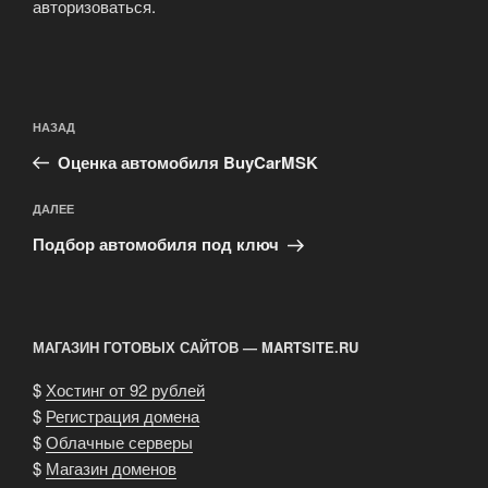
авторизоваться
.
Навигация
Предыдущая
НАЗАД
по
запись:
записям
Оценка автомобиля BuyCarMSK
Следующая
ДАЛЕЕ
запись
Подбор автомобиля под ключ
МАГАЗИН ГОТОВЫХ САЙТОВ — MARTSITE.RU
$
Хостинг от 92 рублей
$
Регистрация домена
$
Облачные серверы
$
Магазин доменов