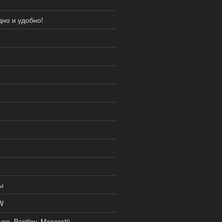
но и удобно!
я
ы
W
e, Bentley, Maserati)