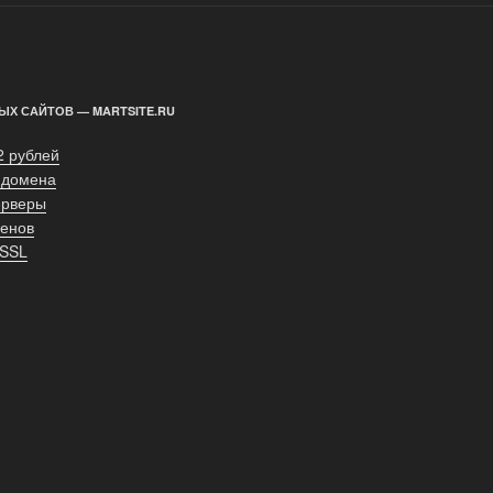
ЫХ САЙТОВ — MARTSITE.RU
2 рублей
 домена
ерверы
енов
 SSL